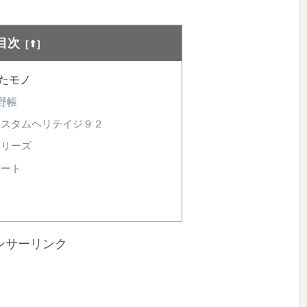
目次
たモノ
野帳
カスタムヘリテイジ９２
シリーズ
ノート
ンサーリンク