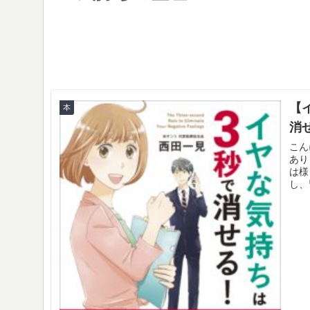
【
本
消
こん
あり
は様
し、