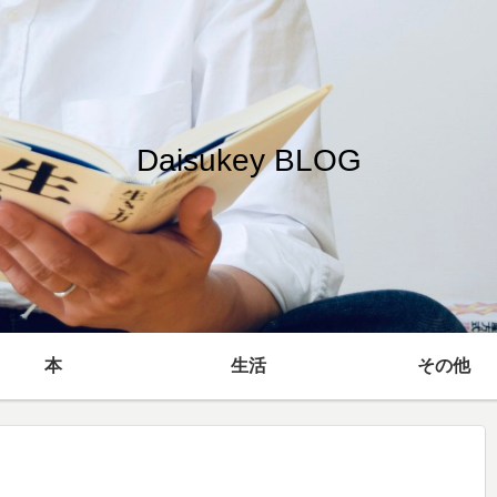
Daisukey BLOG
本
生活
その他